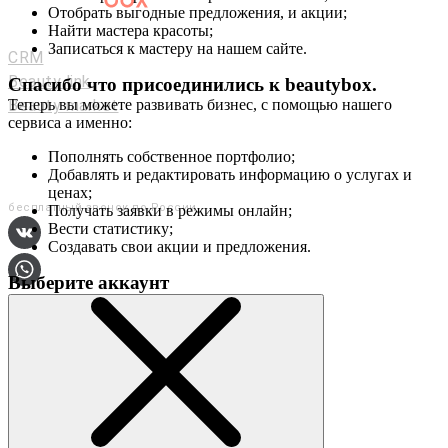
Отобрать выгодные предложения, и акции;
Мастерам и салонам
Найти мастера красоты;
Записаться к мастеру на нашем сайте.
CRM
Beauty link
Спасибо что присоединились к
beautybox
.
Beauty market
Теперь вы можете развивать бизнес, с помощью нашего
сервиса а именно:
Приложение
Мы в соц. сетях
Пополнять собственное портфолио;
Добавлять и редактировать информацию о услугах и
+7 (800) 551-80-29
ценах;
бесплатный звонок по России
Получать заявки в режимы онлайн;
Вести статистику;
Создавать свои акции и предложения.
Выберите аккаунт
О сервисе
Контакты