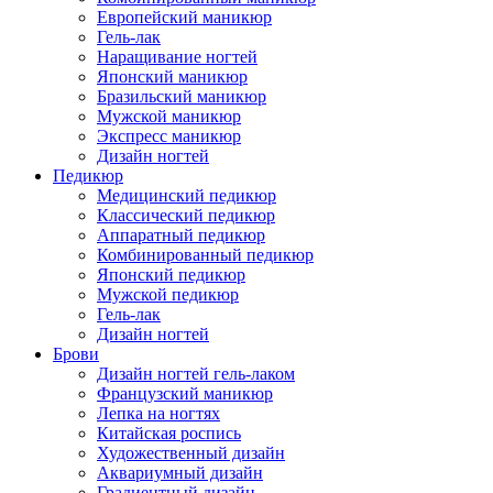
Европейский маникюр
Гель-лак
Наращивание ногтей
Японский маникюр
Бразильский маникюр
Мужской маникюр
Экспресс маникюр
Дизайн ногтей
Педикюр
Медицинский педикюр
Классический педикюр
Аппаратный педикюр
Комбинированный педикюр
Японский педикюр
Мужской педикюр
Гель-лак
Дизайн ногтей
Брови
Дизайн ногтей гель-лаком
Французский маникюр
Лепка на ногтях
Китайская роспись
Художественный дизайн
Аквариумный дизайн
Градиентный дизайн