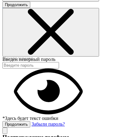
Продолжить
©2017-2020 beautybox.ru
Договор-оферта
Пользовательское соглашение
Политика конфиденциальности
Приложение
Введен неверный пароль
*Здесь будет текст ошибки
Забыли пароль?
Продолжить