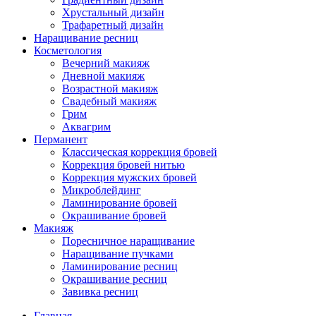
Хрустальный дизайн
Трафаретный дизайн
Наращивание ресниц
Косметология
Вечерний макияж
Дневной макияж
Возрастной макияж
Свадебный макияж
Грим
Аквагрим
Перманент
Классическая коррекция бровей
Коррекция бровей нитью
Коррекция мужских бровей
Микроблейдинг
Ламинирование бровей
Окрашивание бровей
Макияж
Поресничное наращивание
Наращивание пучками
Ламинирование ресниц
Окрашивание ресниц
Завивка ресниц
Главная