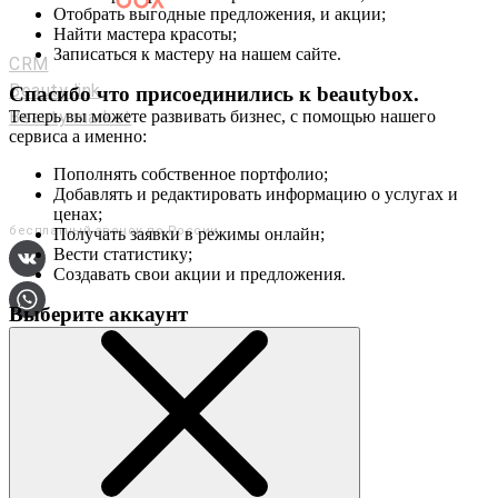
Отобрать выгодные предложения, и акции;
Мастерам и салонам
Найти мастера красоты;
Записаться к мастеру на нашем сайте.
CRM
Beauty link
Спасибо что присоединились к
beautybox
.
Beauty market
Теперь вы можете развивать бизнес, с помощью нашего
сервиса а именно:
Приложение
Мы в соц. сетях
Пополнять собственное портфолио;
Добавлять и редактировать информацию о услугах и
+7 (800) 551-80-29
ценах;
бесплатный звонок по России
Получать заявки в режимы онлайн;
Вести статистику;
Создавать свои акции и предложения.
Выберите аккаунт
О сервисе
Контакты