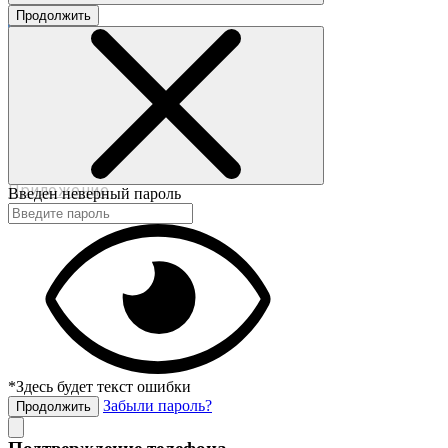
Продолжить
©2017-2020 beautybox.ru
Договор-оферта
Пользовательское соглашение
Политика конфиденциальности
Приложение
Введен неверный пароль
*Здесь будет текст ошибки
Забыли пароль?
Продолжить