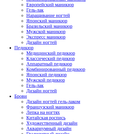
Европейский маникюр
Гель-лак
Наращивание ногтей
Японский маникюр
Бразильский маникюр
Мужской маникюр
Экспресс маникюр
Дизайн ногтей
Педикюр
Медицинский педикюр
Классический педикюр
Аппаратный педикюр
Комбинированный педикюр
Японский педикюр
Мужской педикюр
Гель-лак
Дизайн ногтей
Брови
Дизайн ногтей гель-лаком
Французский маникюр
Лепка на ногтях
Китайская роспись
Художественный дизайн
Аквариумный дизайн
Градиентный дизайн