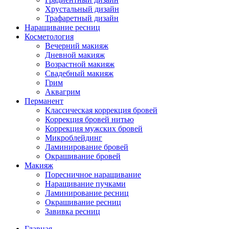
Хрустальный дизайн
Трафаретный дизайн
Наращивание ресниц
Косметология
Вечерний макияж
Дневной макияж
Возрастной макияж
Свадебный макияж
Грим
Аквагрим
Перманент
Классическая коррекция бровей
Коррекция бровей нитью
Коррекция мужских бровей
Микроблейдинг
Ламинирование бровей
Окрашивание бровей
Макияж
Поресничное наращивание
Наращивание пучками
Ламинирование ресниц
Окрашивание ресниц
Завивка ресниц
Главная