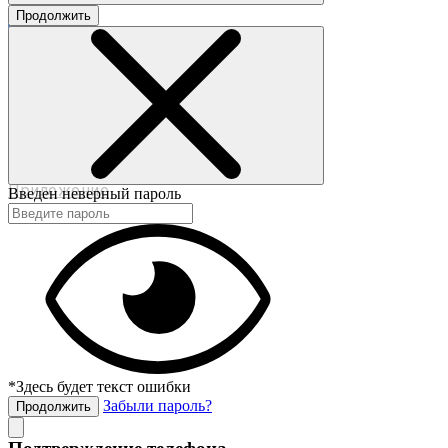
Продолжить
©2017-2020 beautybox.ru
Договор-оферта
Пользовательское соглашение
Политика конфиденциальности
Приложение
Введен неверный пароль
*Здесь будет текст ошибки
Забыли пароль?
Продолжить