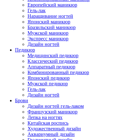
Европейский маникюр
Гель-лак
Наращивание ногтей
Японский маникюр
Бразильский маникюр
Мужской маникюр
Экспресс маникюр
Дизайн ногтей
Педикюр
Медицинский педикюр
Классический педикюр
Аппаратный педикюр
Комбинированный педикюр
Японский педикюр
Мужской педикюр
Гель-лак
Дизайн ногтей
Брови
Дизайн ногтей гель-лаком
Французский маникюр
Лепка на ногтях
Китайская роспись
Художественный дизайн
Аквариумный дизайн
Градиентный дизайн