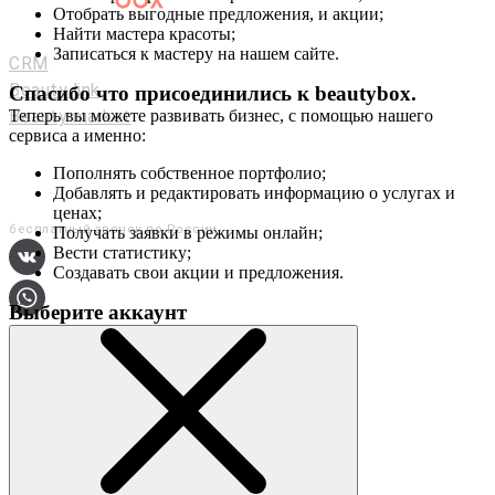
Отобрать выгодные предложения, и акции;
Мастерам и салонам
Найти мастера красоты;
Записаться к мастеру на нашем сайте.
CRM
Beauty link
Спасибо что присоединились к
beautybox
.
Beauty market
Теперь вы можете развивать бизнес, с помощью нашего
сервиса а именно:
Приложение
Мы в соц. сетях
Пополнять собственное портфолио;
Добавлять и редактировать информацию о услугах и
+7 (800) 551-80-29
ценах;
бесплатный звонок по России
Получать заявки в режимы онлайн;
Вести статистику;
Создавать свои акции и предложения.
Выберите аккаунт
О сервисе
Контакты