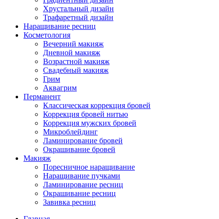
Хрустальный дизайн
Трафаретный дизайн
Наращивание ресниц
Косметология
Вечерний макияж
Дневной макияж
Возрастной макияж
Свадебный макияж
Грим
Аквагрим
Перманент
Классическая коррекция бровей
Коррекция бровей нитью
Коррекция мужских бровей
Микроблейдинг
Ламинирование бровей
Окрашивание бровей
Макияж
Поресничное наращивание
Наращивание пучками
Ламинирование ресниц
Окрашивание ресниц
Завивка ресниц
Главная